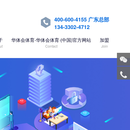
400-600-4155 广东总部

134-3302-4712
于
华体会体育-华体会体育·(中国)官方网站
加盟
ut
Contact
Join
关注
微信
服务
热线
回到
顶部