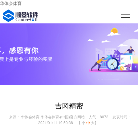
华体会体育
吉冈精密
来源： 华体会体育-华体会体育·(中国)官方网站
人气：8073
发表时间：
2021/01/11 19:50:38
【
小
中
大
】